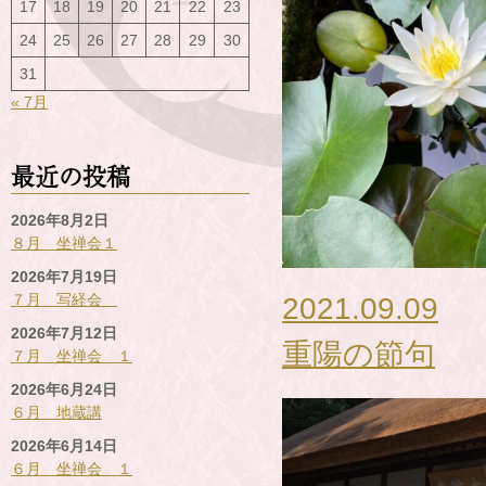
17
18
19
20
21
22
23
24
25
26
27
28
29
30
31
« 7月
最近の投稿
2026年8月2日
８月 坐禅会１
2026年7月19日
2021.09.09
７月 写経会
2026年7月12日
重陽の節句
７月 坐禅会 １
2026年6月24日
６月 地蔵講
2026年6月14日
６月 坐禅会 １