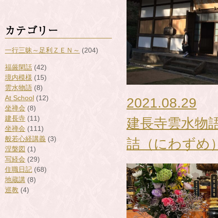
カテゴリー
一行三昧～足利ＺＥＮ～
(204)
福厳閑話
(42)
境内模様
(15)
雲水物語
(8)
At School
(12)
2021.08.29
坐禅会
(8)
建長寺
(11)
建長寺雲水物
坐禅会
(111)
般若心経講義
(3)
詰（にわずめ
涅槃図
(1)
写経会
(29)
住職日記
(68)
地蔵講
(8)
巡教
(4)