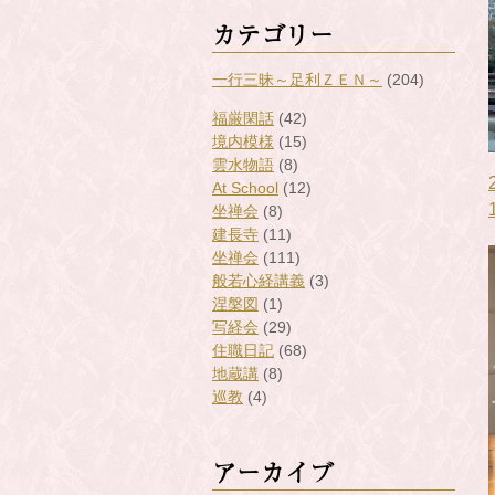
カテゴリー
一行三昧～足利ＺＥＮ～
(204)
福厳閑話
(42)
境内模様
(15)
雲水物語
(8)
At School
(12)
坐禅会
(8)
建長寺
(11)
坐禅会
(111)
般若心経講義
(3)
涅槃図
(1)
写経会
(29)
住職日記
(68)
地蔵講
(8)
巡教
(4)
アーカイブ