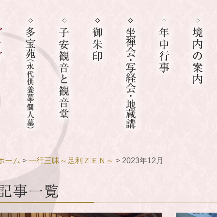
ホーム
>
一行三昧～足利ＺＥＮ～
> 2023年12月