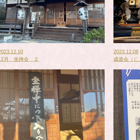
2023.12.10
2023.12.08
12月 坐禅会 ２
成道会（じ