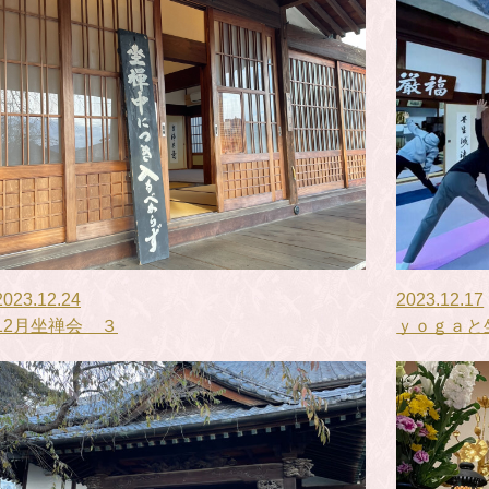
2023.12.24
2023.12.17
12月坐禅会 ３
ｙｏｇａと