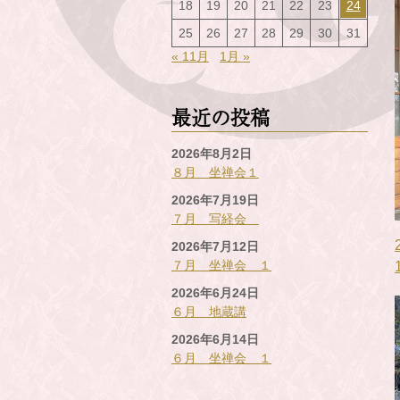
18
19
20
21
22
23
24
25
26
27
28
29
30
31
« 11月
1月 »
最近の投稿
2026年8月2日
８月 坐禅会１
2026年7月19日
７月 写経会
2026年7月12日
７月 坐禅会 １
2026年6月24日
６月 地蔵講
2026年6月14日
６月 坐禅会 １