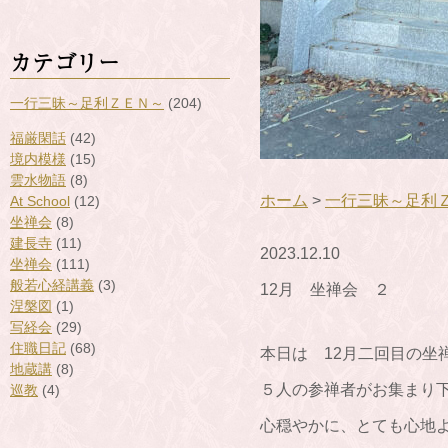
カテゴリー
一行三昧～足利ＺＥＮ～
(204)
福厳閑話
(42)
境内模様
(15)
雲水物語
(8)
ホーム
>
一行三昧～足利
At School
(12)
坐禅会
(8)
建長寺
(11)
2023.12.10
坐禅会
(111)
般若心経講義
(3)
12月 坐禅会 ２
涅槃図
(1)
写経会
(29)
住職日記
(68)
本日は 12月二回目の坐
地蔵講
(8)
５人の参禅者がお集まり
巡教
(4)
心穏やかに、とても心地