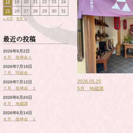
18
19
20
21
22
23
24
25
26
27
28
29
30
31
« 4月
6月 »
最近の投稿
2026年8月2日
８月 坐禅会１
2026年7月19日
７月 写経会
2026.05.25
2026年7月12日
７月 坐禅会 １
5月 地蔵講
2026年6月24日
６月 地蔵講
2026年6月14日
６月 坐禅会 １