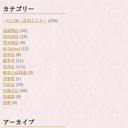
カテゴリー
一行三昧～足利ＺＥＮ～
(204)
福厳閑話
(42)
境内模様
(15)
雲水物語
(8)
At School
(12)
坐禅会
(8)
建長寺
(11)
坐禅会
(111)
般若心経講義
(3)
涅槃図
(1)
写経会
(29)
住職日記
(68)
地蔵講
(8)
巡教
(4)
アーカイブ