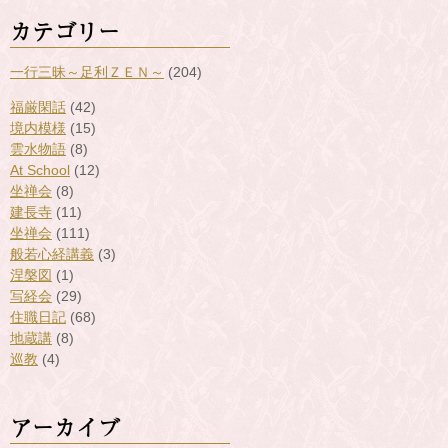
カテゴリー
一行三昧～足利ＺＥＮ～
(204)
福厳閑話
(42)
境内模様
(15)
雲水物語
(8)
At School
(12)
坐禅会
(8)
建長寺
(11)
坐禅会
(111)
般若心経講義
(3)
涅槃図
(1)
写経会
(29)
住職日記
(68)
地蔵講
(8)
巡教
(4)
アーカイブ