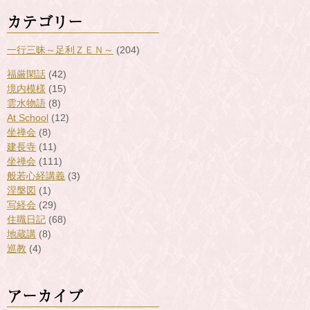
カテゴリー
一行三昧～足利ＺＥＮ～
(204)
福厳閑話
(42)
境内模様
(15)
雲水物語
(8)
At School
(12)
坐禅会
(8)
建長寺
(11)
坐禅会
(111)
般若心経講義
(3)
涅槃図
(1)
写経会
(29)
住職日記
(68)
地蔵講
(8)
巡教
(4)
アーカイブ