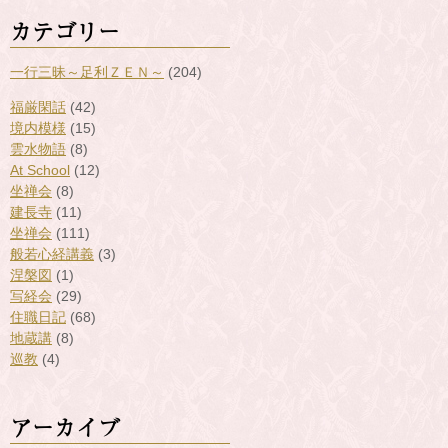
カテゴリー
一行三昧～足利ＺＥＮ～
(204)
福厳閑話
(42)
境内模様
(15)
雲水物語
(8)
At School
(12)
坐禅会
(8)
建長寺
(11)
坐禅会
(111)
般若心経講義
(3)
涅槃図
(1)
写経会
(29)
住職日記
(68)
地蔵講
(8)
巡教
(4)
アーカイブ