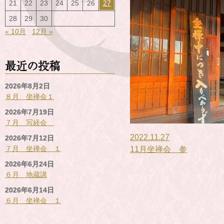
21
22
23
24
25
26
27
28
29
30
« 10月
12月 »
最近の投稿
2026年8月2日
８月 坐禅会１
2026年7月19日
７月 写経会
2022.11.27
2026年7月12日
７月 坐禅会 １
11月坐禅会 参
2026年6月24日
６月 地蔵講
2026年6月14日
６月 坐禅会 １