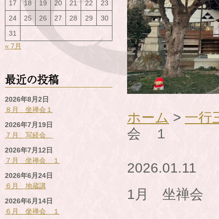
17
18
19
20
21
22
23
24
25
26
27
28
29
30
31
« 7月
最近の投稿
2026年8月2日
８月 坐禅会１
ホーム
>
一行
2026年7月19日
会 １
７月 写経会
2026年7月12日
７月 坐禅会 １
2026.01.11
2026年6月24日
６月 地蔵講
1月 坐禅会 
2026年6月14日
６月 坐禅会 １