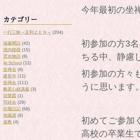
今年最初の坐
カテゴリー
一行三昧～足利ＺＥＮ～
(204)
初参加の方3
福厳閑話
(42)
境内模様
(15)
ちる中、静慮
雲水物語
(8)
At School
(12)
坐禅会
(8)
初参加の方々
建長寺
(11)
坐禅会
(111)
うに思います
般若心経講義
(3)
涅槃図
(1)
写経会
(29)
住職日記
(68)
地蔵講
(8)
初めてご参加
巡教
(4)
高校の卒業生