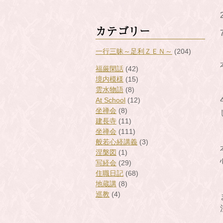
カテゴリー
一行三昧～足利ＺＥＮ～
(204)
福厳閑話
(42)
境内模様
(15)
雲水物語
(8)
At School
(12)
坐禅会
(8)
建長寺
(11)
坐禅会
(111)
般若心経講義
(3)
涅槃図
(1)
写経会
(29)
住職日記
(68)
地蔵講
(8)
巡教
(4)