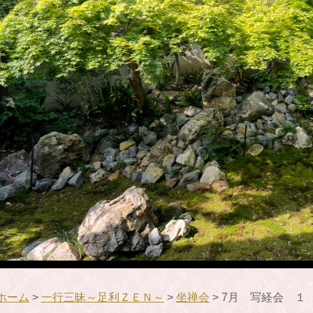
ホーム
>
一行三昧～足利ＺＥＮ～
>
坐禅会
> 7月 写経会 １