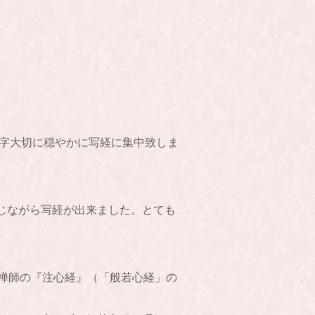
一字大切に穏やかに写経に集中致しま
じながら写経が出来ました。とても
覚禅師の『注心経』（「般若心経」の