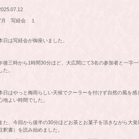
2025.07.12
7月 写経会 １
本日は写経会が御座いました。
午後三時から1時間30分ほど、大広間にて3名の参加者と一字
した。
本日はやっと梅雨らしい天候でクーラーを付けず自然の風を感
心地よい時間でした。
また、今回から後半の30分ほどお茶とお菓子を頂きながら大
注釈書）を読み始めました。