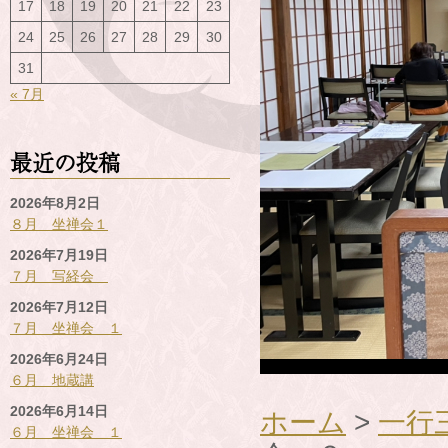
17
18
19
20
21
22
23
24
25
26
27
28
29
30
31
« 7月
最近の投稿
2026年8月2日
８月 坐禅会１
2026年7月19日
７月 写経会
2026年7月12日
７月 坐禅会 １
2026年6月24日
６月 地蔵講
2026年6月14日
ホーム
>
一行
６月 坐禅会 １