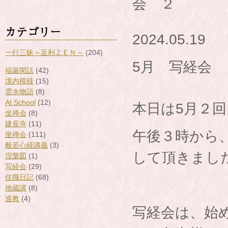
会 ２
カテゴリー
2024.05.19
一行三昧～足利ＺＥＮ～
(204)
5月 写経会 
福厳閑話
(42)
境内模様
(15)
雲水物語
(8)
At School
(12)
本日は5月２
坐禅会
(8)
建長寺
(11)
午後３時から
坐禅会
(111)
般若心経講義
(3)
して頂きまし
涅槃図
(1)
写経会
(29)
住職日記
(68)
地蔵講
(8)
巡教
(4)
写経会は、始