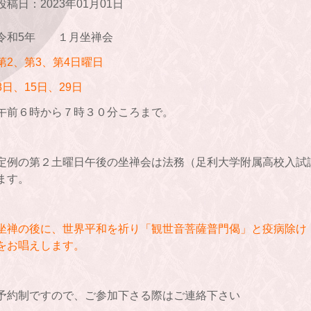
投稿日：2023年01月01日
令和5年 １月坐禅会
第2、第3、第4日曜日
8日、15日、29日
午前６時から７時３０分ころまで。
定例の第２土曜日午後の坐禅会は法務（足利大学附属高校入試
ます。
坐禅の後に、世界平和を祈り「観世音菩薩普門偈」と疫病除け「
をお唱えします。
予約制ですので、ご参加下さる際はご連絡下さい